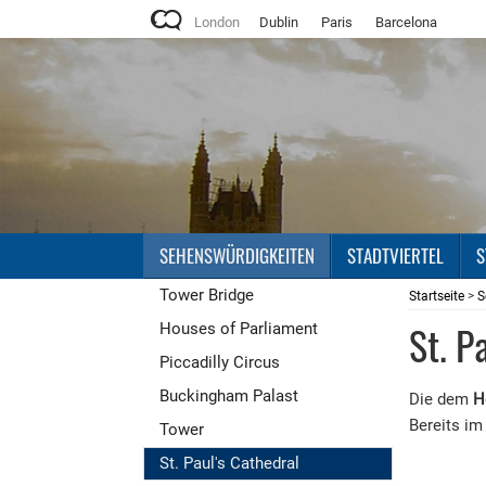
London
Dublin
Paris
Barcelona
SEHENSWÜRDIGKEITEN
STADTVIERTEL
S
Tower Bridge
Startseite
>
S
St. P
Houses of Parliament
Piccadilly Circus
Buckingham Palast
Die dem
H
Bereits im
Tower
St. Paul's Cathedral