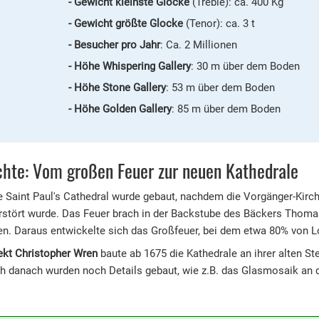
Gewicht kleinste Glocke
(Treble): ca. 400 Kg
Gewicht größte Glocke
(Tenor): ca. 3 t
Besucher pro Jahr
: Ca. 2 Millionen
Höhe Whispering Gallery
: 30 m über dem Boden
Höhe Stone Gallery
: 53 m über dem Boden
Höhe Golden Gallery
: 85 m über dem Boden
hte: Vom großen Feuer zur neuen Kathedrale
e Saint Paul's Cathedral wurde gebaut, nachdem die Vorgänger-Ki
stört wurde. Das Feuer brach in der Backstube des Bäckers Thoma
en. Daraus entwickelte sich das Großfeuer, bei dem etwa 80% von L
ekt Christopher Wren
baute ab 1675 die Kathedrale an ihrer alten St
h danach wurden noch Details gebaut, wie z.B. das Glasmosaik an d