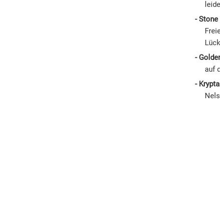
leid
Stone 
Frei
Lück
Golden
auf 
Krypta
Nels