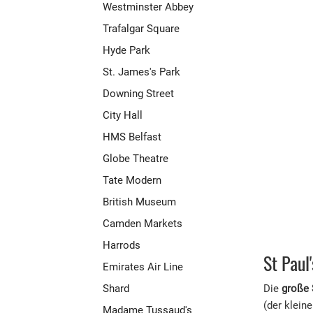
Westminster Abbey
Trafalgar Square
Hyde Park
St. James's Park
Downing Street
City Hall
HMS Belfast
Globe Theatre
Tate Modern
British Museum
Camden Markets
Harrods
St Paul
Emirates Air Line
Die
große 
Shard
(der klein
Madame Tussaud's