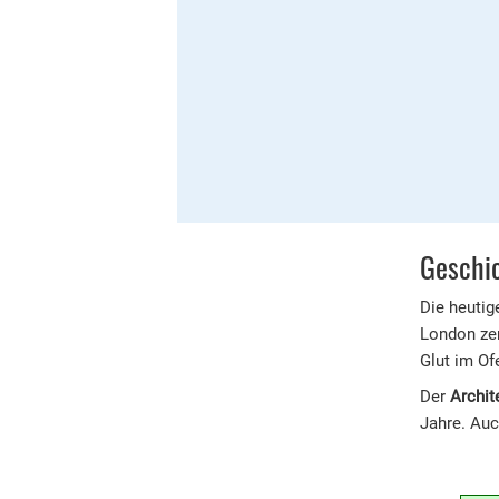
Geschic
Die heutig
London zer
Glut im Of
Der
Archit
Jahre. Auc